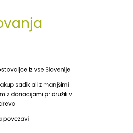
ovanja
ovoljce iz vse Slovenije.
kup sadik ali z manjšimi
m z donacijami pridružili v
drevo.
a povezavi