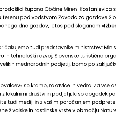
brodošlici župana Občine Miren-Kostanjevica sl
a terenu pod vodstvom Zavoda za gozdove Slov
rodnega dne gozdov, letos pod sloganom »
Izber
ičakujemo tudi predstavnike ministrstev: Minist
 in tehnološki razvoj; Slovenske turistične orga
velikih mednarodnih podjetij, bomo po zaključku
valcev« so kramp, rokavice in vedro. Za vse o
z lokalnimi društvi in podjetji, ki so dogodek pod
žite tudi mediji in z vašim poročanjem podpre
tene živalske in rastlinske vrste v območju Natu