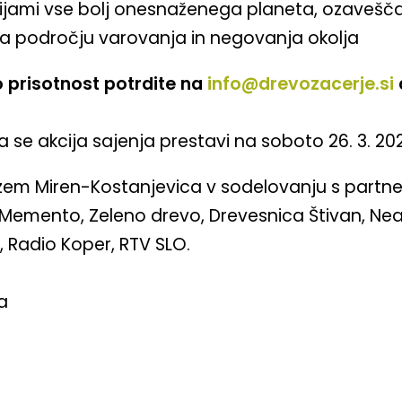
sijami vse bolj onesnaženega planeta, ozavešč
a področju varovanja in negovanja okolja
 prisotnost potrdite na
info@drevozacerje.si
se akcija sajenja prestavi na soboto 26. 3. 202
zem Miren-Kostanjevica v sodelovanju s partne
 Memento, Zeleno drevo, Drevesnica Štivan, Nea
, Radio Koper, RTV SLO.
a