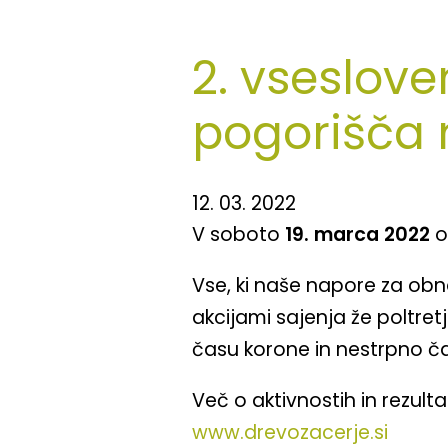
2. vseslov
pogorišča 
12. 03. 2022
V soboto
19. marca 2022
Vse, ki naše napore za obn
akcijami sajenja že poltretj
času korone in nestrpno ča
Več o aktivnostih in rezult
www.drevozacerje.si