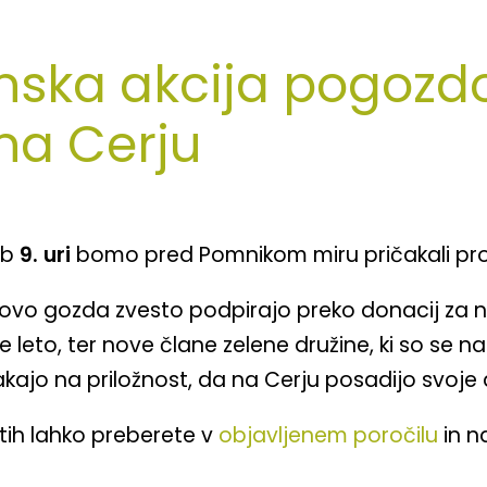
enska akcija pogozd
na Cerju
ob
9. uri
bomo pred Pomnikom miru pričakali prost
ovo gozda zvesto podpirajo preko donacij za na
e leto, ter nove člane zelene družine, ki so se na
kajo na priložnost, da na Cerju posadijo svoje 
atih lahko preberete v
objavljenem poročilu
in n