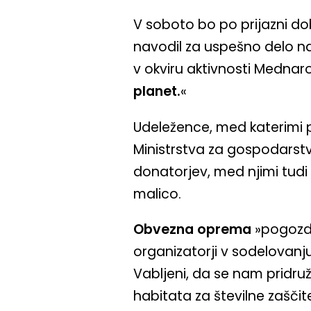
V soboto bo po prijazni do
navodil za uspešno delo n
v okviru aktivnosti Medna
planet.
«
Udeležence, med katerimi pr
Ministrstva za gospodarstvo
donatorjev, med njimi tudi 
malico.
Obvezna oprema
»pogozdo
organizatorji v sodelovanju 
Vabljeni, da se nam pridru
habitata za številne zašči