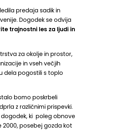
edila predaja sadik in
enije. Dogodek se odvija
ite trajnostni les za ljudi in
rstva za okolje in prostor,
nizacije in vseh večjih
 dela pogostili s toplo
stalo bomo poskrbeli
prla z različnimi prispevki.
te dogodek, ki poleg obnove
re 2000, posebej gozda kot