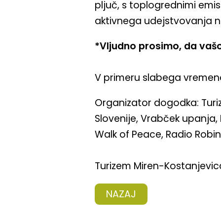
pljuč, s toplogrednimi emi
aktivnega udejstvovanja n
*Vljudno prosimo, da vašo
V primeru slabega vremena 
Organizator dogodka: Turi
Slovenije, Vrabček upanja,
Walk of Peace, Radio Robin
Turizem Miren-Kostanjevic
NAZAJ